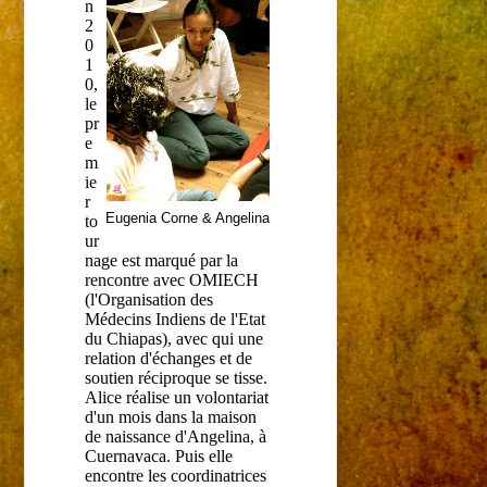
n
2
0
1
0,
le
pr
e
m
ie
r
Eugenia Corne & Angelina
to
ur
nage est marqué par la
rencontre avec OMIECH
(l'Organisation des
Médecins Indiens de l'Etat
du Chiapas), avec qui une
relation d'échanges et de
soutien réciproque se tisse.
Alice réalise un volontariat
d'un mois dans la maison
de naissance d'Angelina, à
Cuernavaca. Puis elle
encontre les coordinatrices